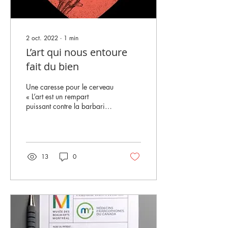
2 oct. 2022
∙
1
min
L’art qui nous entoure
fait du bien
Une caresse pour le cerveau
« L’art est un rempart
puissant contre la barbarie
»[1] et s’entourer de beau,
c’est résister à la morosité...
13
0