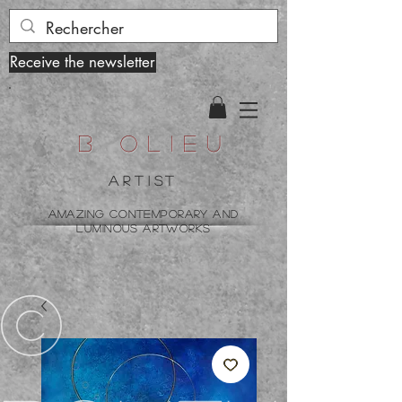
Receive the newsletter
B olieu
ARTist
amazing contemporary and
luminous artworks
©