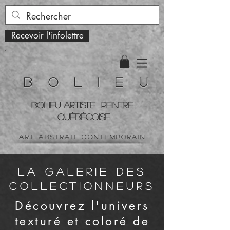
Recevoir l'infolettre
B o l i e u
BOLIEU ARTiste peintre
QUÉBÉCOISe
art ABSTRAIT contemporain
la galerie des
collectionneurs
Découvrez l'univers
texturé et coloré de