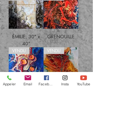
ÉMILIE, 30" x
GRENOUILLE
40"
VENDU
VENDU
Appeler
Email
Facebook
Insta
YouTube
EMMA
GONZAQUE
VENDU
VENDU