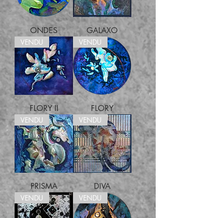
ONDES
GALAXO
VENDU
VENDU
FLORY II
FLORY
VENDU
VENDU
PRISMA
DIVA
VENDU
VENDU