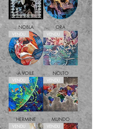
NOBLA
ORA
VENDU
VENDU
À VOILE
NOLTO
VENDU
VENDU
HERMINE
MUNDO
VENDU
VENDU