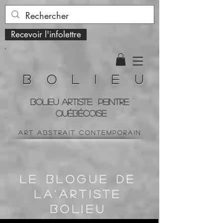
Recevoir l'infolettre
B o l i e u
BOLIEU ARTiste peintre
QUÉBÉCOISe
art ABSTRAIT contemporain
LE BLOGUE DE
LA'ARTISTE
BOLIEU