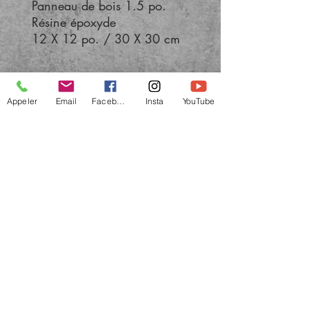
Panneau de bois 1.5 po.
Résine époxyde
12 X 12 po. / 30 X 30 cm
Appeler
Email
Facebook
Insta
YouTube
Tous droits réservés
© 2022 par BOLIEU artiste peintre québécoise -
art abstrait et contemporain. Québec
Canada.
info@bolieu.net
Politique de confidentialité
-
Conditions de vente