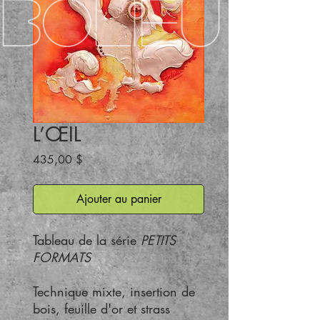
BOLIEU
L’ŒIL
Prix
435,00 $
Ajouter au panier
Tableau de la série
PETITS
FORMATS
Technique mixte, insertion de
bois, feuille d'or et strass