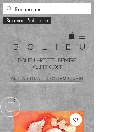
Recevoir l'infolettre
B o l i e u
BOLIEU ARTiste peintre
QUÉBÉCOISe
art ABSTRAIT contemporain
©