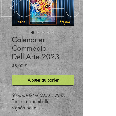
BOLIEU
Calendrier
Commedia
Dell'Arte 2023
Prix
45,00 $
Ajouter au panier
𝒞𝒪𝑀𝑀𝐸𝒟𝐼𝒜 𝒟𝐸𝐿𝐿'𝒜𝑅𝒯𝐸 -
Toute la ribambelle
signée Bolieu