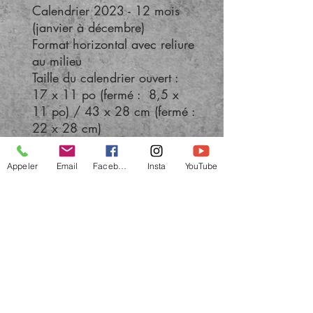
Calendrier 2023 - 12 mois
(janvier à décembre)
Format horizontal avec reliure
au milieu
Taille du calendrier ouvert :
17 x 11 po (fermé : 8,5 x
11 po) / 43 x 28 cm (fermé :
22 x 28 cm)
Appeler
Email
Facebook
Insta
YouTube
Tous droits réservés