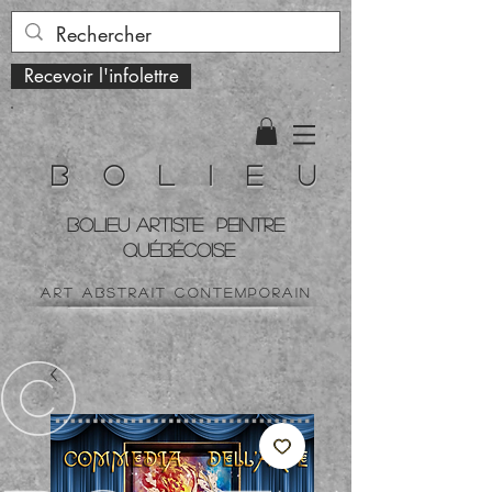
Recevoir l'infolettre
B o l i e u
BOLIEU ARTiste peintre
QUÉBÉCOISe
art ABSTRAIT contemporain
©