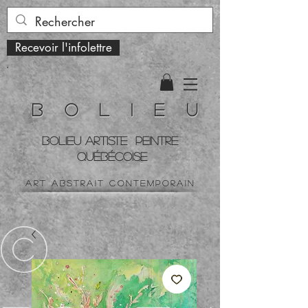
Recevoir l'infolettre
B o l i e u
BOLIEU ARTiste peintre
QUÉBÉCOISe
art ABSTRAIT contemporain
©