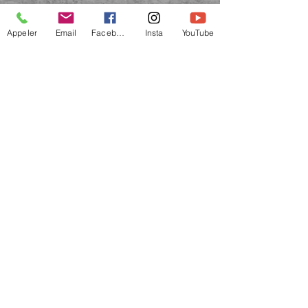
Appeler
Email
Facebook
Insta
YouTube
Tous droits réservés
© 2022 par BOLIEU artiste peintre québécoise -
art abstrait et contemporain. Québec
Canada.
info@bolieu.net
Politique de confidentialité
-
Conditions de vente