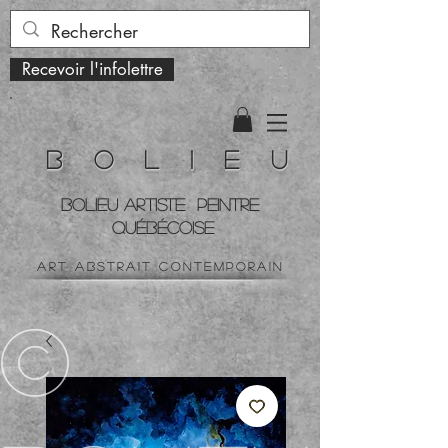
Recevoir l'infolettre
B o l i e u
BOLIEU ARTiste peintre
QUÉBÉCOISe
art ABSTRAIT contemporain
©