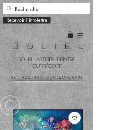
Recevoir l'infolettre
B o l i e u
BOLIEU ARTiste peintre
QUÉBÉCOISe
art ABSTRAIT contemporain
©