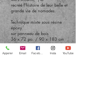
recréé l'histoire de leur belle et
grande vie de nomades.
Technique mixte sous résine
époxy
sur panneau de bois
36 x 72 po. / 90 x 183 cm
Appeler
Email
Facebook
Insta
YouTube
Tous droits réservés
© 2022 par BOLIEU artiste peintre québécoise -