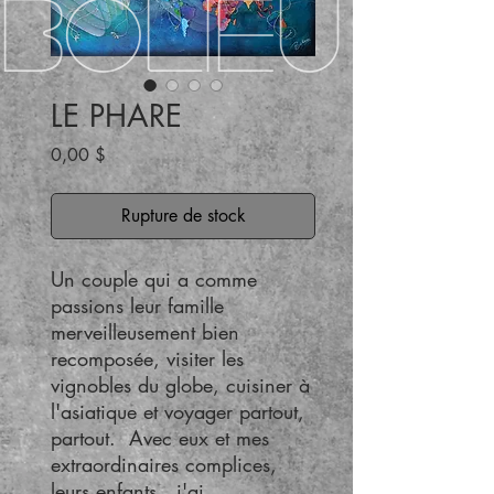
BOLIEU
LE PHARE
Prix
0,00 $
Rupture de stock
Un couple qui a comme
passions leur famille
merveilleusement bien
recomposée, visiter les
vignobles du globe, cuisiner à
l'asiatique et voyager partout,
partout. Avec eux et mes
extraordinaires complices,
leurs enfants, j'ai